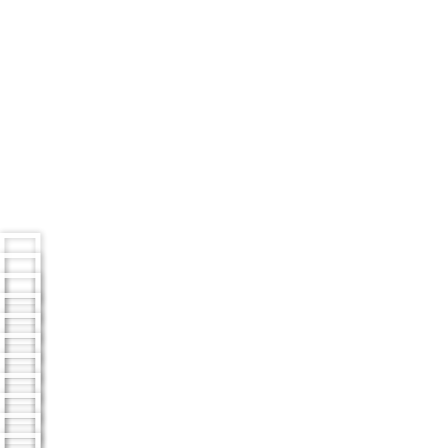
"Por Que
Boquinhas
Dá Certo”.