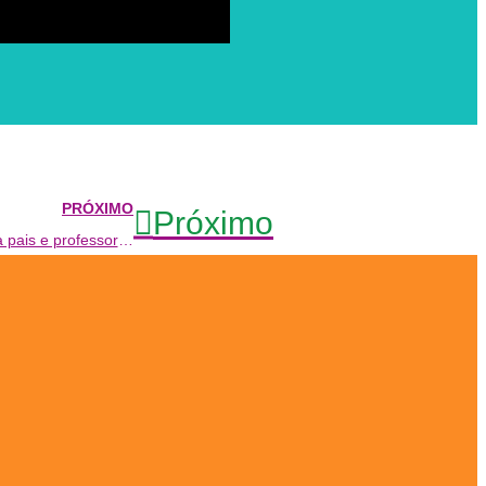
PRÓXIMO
Próximo
Novidades!Cursos ONLINE Boquinhas e EAD para pais e professores e mais frete grátis toda loja.