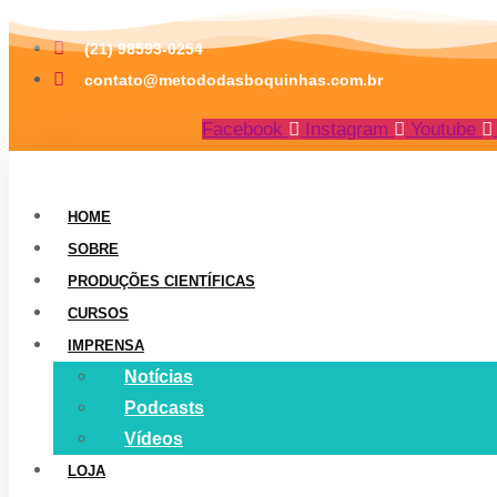
Ir
(21) 98593-0254
para
contato@metododasboquinhas.com.br
o
conteúdo
Facebook
Instagram
Youtube
HOME
SOBRE
PRODUÇÕES CIENTÍFICAS
CURSOS
IMPRENSA
Notícias
Podcasts
Vídeos
LOJA