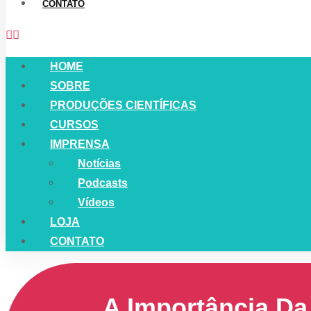
CONTATO
HOME
SOBRE
PRODUÇÕES CIENTÍFICAS
CURSOS
IMPRENSA
Notícias
Podcasts
Vídeos
LOJA
CONTATO
A Importância Da