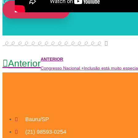
Lorem ipsum dolor sit amet, consectetur adipiscing elit, 
FALE CONOSCO
ANTERIOR
Anterior
Congresso Nacional +Inclusão está muito especial
Bauru/SP
(21) 98593-0254