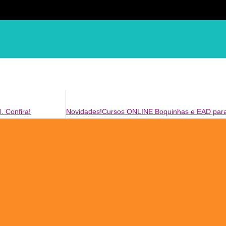
sed do eiusmod tempor
. Confira!