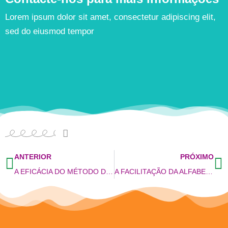
Lorem ipsum dolor sit amet, consectetur adipiscing elit,
sed do eiusmod tempor
ANTERIOR
PRÓXIMO
A EFICÁCIA DO MÉTODO DAS BOQUINHAS NA ALFABETIZAÇÃO – UM ESTUDO NO 1º ANO DO MUNICÍPIO DE CAXIAS DO SUL
A FACILITAÇÃO DA ALFABETIZAÇÃO NA EDUCAÇÃO DE JOVENS E ADULTOS PELO MÉTODO FONOVISUOARTICULATÓRIO – BOQUINHAS