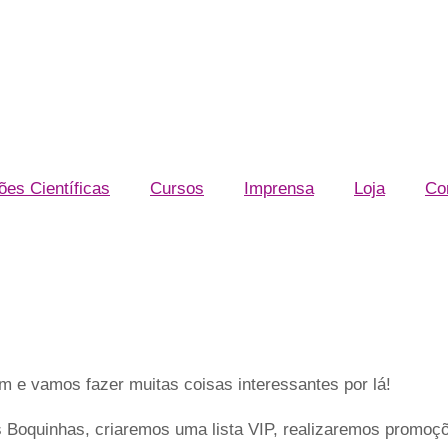
.br
es Científicas
Cursos
Imprensa
Loja
Co
cê, Vamos Faze
 e vamos fazer muitas coisas interessantes por lá!
Boquinhas, criaremos uma lista VIP, realizaremos promoçõ