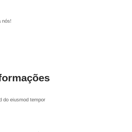
a nós!
nformações
sed do eiusmod tempor