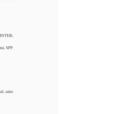
ACINTER;
aná, SPP.
al, salas