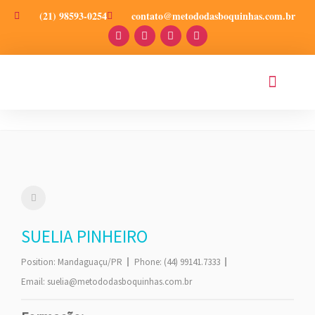
(21) 98593-0254
contato@metododasboquinhas.com.br
PRODUÇÕES CIENT
SUELIA PINHEIRO
Position:
Mandaguaçu/PR
Phone:
(44) 99141.7333
Email:
suelia@metododasboquinhas.com.br