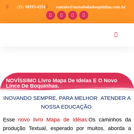
(21) 98593-0254
contato@metododasboquinhas.com.br
PRODUÇÕES CIENT
NOVÍSSIMO Livro Mapa De Ideias E O Novo
Lince De Boquinhas.
INOVANDO SEMPRE, PARA MELHOR ATENDER A
NOSSA EDUCAÇÃO.
Esse
novo livro Mapa de Idéias:
Os caminhos da
produção Textual, esperado por muitos, aborda a