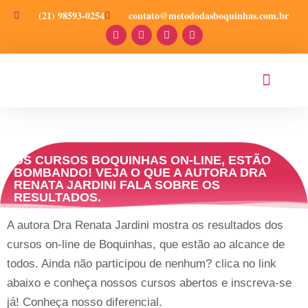
(21) 98593-0254
contato@metododasboquinhas.com.br
PRODUÇÕES CIENT
OS CURSOS BOQUINHAS ON-LINE, ESTÃO
BOMBANDO! VEJA O QUE A AUTORA DRA
RENATA JARDINI FALA SOBRE OS
RESULTADOS.
A autora Dra Renata Jardini mostra os resultados dos
cursos on-line de Boquinhas, que estão ao alcance de
todos. Ainda não participou de nenhum? clica no link
abaixo e conheça nossos cursos abertos e inscreva-se
já! Conheça nosso diferencial.