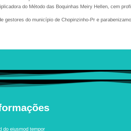
iplicadora do Método das Boquinhas Meiry Hellen, cem prof
e gestores do município de Chopinzinho-Pr e parabenizamos
nformações
sed do eiusmod tempor