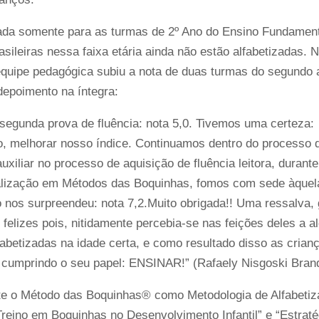
nada somente para as turmas de 2º Ano do Ensino Fundament
leiras nessa faixa etária ainda não estão alfabetizadas. N
 equipe pedagógica subiu a nota de duas turmas do segundo
 depoimento na íntegra:
segunda prova de fluência: nota 5,0. Tivemos uma certeza
o, melhorar nosso índice. Continuamos dentro do processo 
uxiliar no processo de aquisição de fluência leitora, durant
ialização em Métodos das Boquinhas, fomos com sede àquela
do nos surpreendeu: nota 7,2.Muito obrigada!! Uma ressalva, 
felizes pois, nitidamente percebia-se nas feições deles a al
fabetizadas na idade certa, e como resultado disso as cria
 cumprindo o seu papel: ENSINAR!” (Rafaely Nisgoski Brand
te o Método das Boquinhas® como Metodologia de Alfabetiz
Treino em Boquinhas no Desenvolvimento Infantil” e “Estra