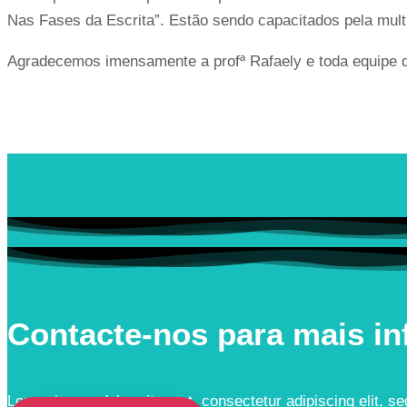
Nas Fases da Escrita”. Estão sendo capacitados pela mult
Agradecemos imensamente a profª Rafaely e toda equipe d
Contacte-nos para mais i
Lorem ipsum dolor sit amet, consectetur adipiscing elit, 