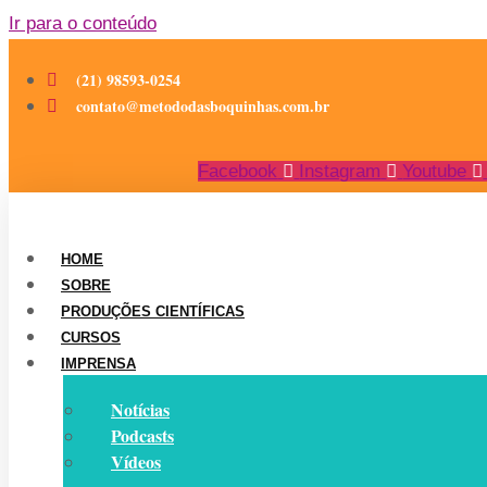
Ir para o conteúdo
(21) 98593-0254
contato@metododasboquinhas.com.br
Facebook
Instagram
Youtube
HOME
SOBRE
PRODUÇÕES CIENTÍFICAS
CURSOS
IMPRENSA
Notícias
Podcasts
Vídeos