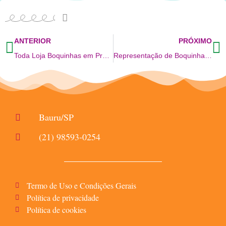
ANTERIOR
PRÓXIMO
Toda Loja Boquinhas em Promoção! Sim com cerca de 35% de desconto. Não acredita! pode conferir.
Representação de Boquinhas no 1º Congresso Luso-Brasileiro em Transtornos de Aprendizagem, Dislexia, Cognição e Emoção.
Bauru/SP
(21) 98593-0254
Termo de Uso e Condições Gerais
Política de privacidade
Política de cookies