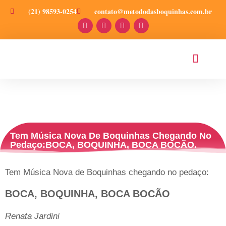
(21) 98593-0254
contato@metododasboquinhas.com.br
PRODUÇÕES CIENT
Tem Música Nova De Boquinhas Chegando No
Pedaço:BOCA, BOQUINHA, BOCA BOCÃO.
Tem Música Nova de Boquinhas chegando no pedaço:
BOCA, BOQUINHA, BOCA BOCÃO
Renata Jardini