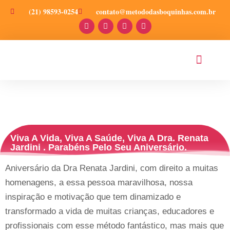
(21) 98593-0254
contato@metododasboquinhas.com.br
PRODUÇÕES CIENT
Viva A Vida, Viva A Saúde, Viva A Dra. Renata
Jardini . Parabéns Pelo Seu Aniversário.
Aniversário da Dra Renata Jardini, com direito a muitas
homenagens, a essa pessoa maravilhosa, nossa
inspiração e motivação que tem dinamizado e
transformado a vida de muitas crianças, educadores e
profissionais com esse método fantástico, mas mais que