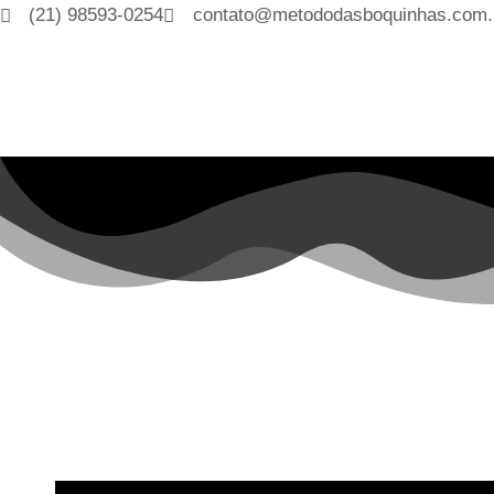
(21) 98593-0254
contato@metododasboquinhas.com.
Grupo Faceboo
Vem Fazer Part