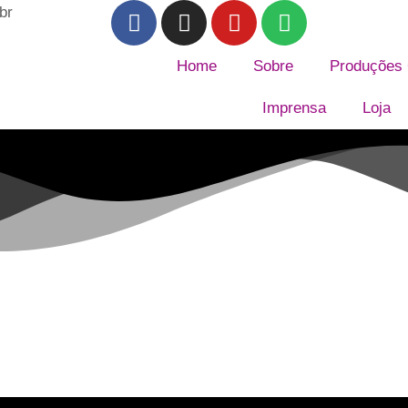
br
Home
Sobre
Produções C
Imprensa
Loja
k Boquinhas Br
e.