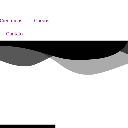
ientíficas
Cursos
Contato
asil!