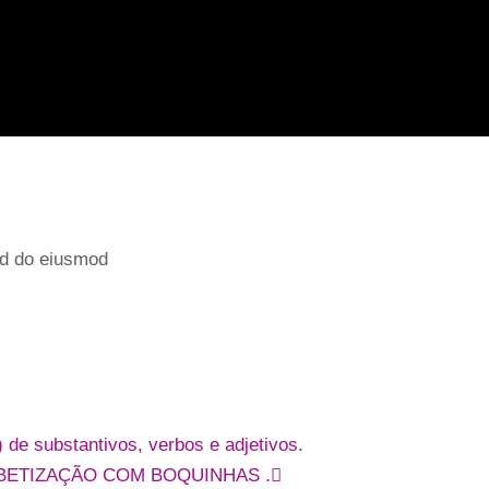
sed do eiusmod
de substantivos, verbos e adjetivos.
BETIZAÇÃO COM BOQUINHAS .