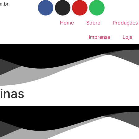
m.br
Home
Sobre
Produções 
Imprensa
Loja
inas