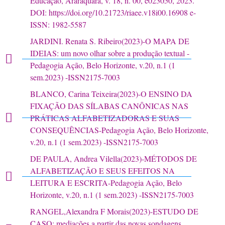
Educação, Araraquara, v. 18, n. 00, e023050, 2023.
DOI: https://doi.org/10.21723/riaee.v18i00.16908 e-
ISSN: 1982-5587
JARDINI. Renata S. Ribeiro(2023)-O MAPA DE
IDEIAS: um novo olhar sobre a produção textual -
Pedagogia Ação, Belo Horizonte, v.20, n.1 (1
sem.2023) -ISSN2175-7003
BLANCO, Carina Teixeira(2023)-O ENSINO DA
FIXAÇÃO DAS SÍLABAS CANÔNICAS NAS
PRÁTICAS ALFABETIZADORAS E SUAS
CONSEQUÊNCIAS-Pedagogia Ação, Belo Horizonte,
v.20, n.1 (1 sem.2023) -ISSN2175-7003
DE PAULA, Andrea Vilella(2023)-MÉTODOS DE
ALFABETIZAÇÃO E SEUS EFEITOS NA
LEITURA E ESCRITA-Pedagogia Ação, Belo
Horizonte, v.20, n.1 (1 sem.2023) -ISSN2175-7003
RANGEL,Alexandra F Morais(2023)-ESTUDO DE
CASO: mediações a partir das novas sondagens