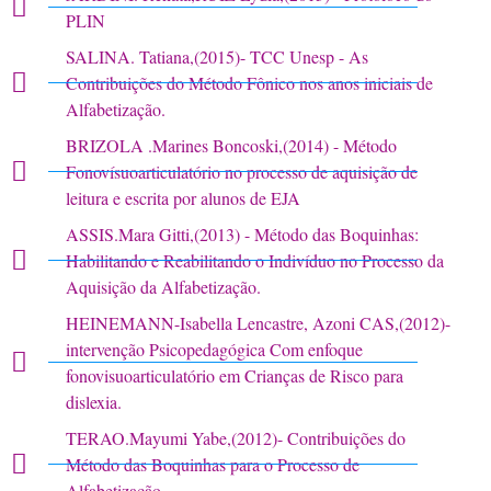
PLIN
SALINA. Tatiana,(2015)- TCC Unesp - As
Contribuições do Método Fônico nos anos iniciais de
Alfabetização.
BRIZOLA .Marines Boncoski,(2014) - Método
Fonovísuoarticulatório no processo de aquisição de
leitura e escrita por alunos de EJA
ASSIS.Mara Gitti,(2013) - Método das Boquinhas:
Habilitando e Reabilitando o Indivíduo no Processo da
Aquisição da Alfabetização.
HEINEMANN-Isabella Lencastre, Azoni CAS,(2012)-
intervenção Psicopedagógica Com enfoque
fonovisuoarticulatório em Crianças de Risco para
dislexia.
TERAO.Mayumi Yabe,(2012)- Contribuições do
Método das Boquinhas para o Processo de
Alfabetização.