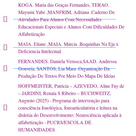
KOGA. Maria das Graças Fernandes, TERAO.
Mayumi Yabe ,MANFRIM, Adriana .Caderno De
Atividades Para Alunos Com Necessidades
Educacionais Especiais e Alunos Com Dificuldades De
Alfabetização
MAIA. Eliane ,MAIA. Márcia .Boquinhas Na Eja x
Deficiencia Intelectual
FERNANDES. Daniela Verusca,SAAD. Andressa
Gouveia, SANTOS, Lia Mara .Organização Da
Produção De Textos Por Meio Do Mapa De Ideias
HOFFMEISTER, Patricia – AZEVEDO, Aline Fay de
– JARDINI, Renata S Ribeiro – BUCHWEITZ,
Augusto (2025) - Programa de intervenção para
consciência fonológica, fonoarticulatória e leitura na
dislexia do Desenvolvimento: Neurociência aplicada à
alfabetização - PUCRS/ESCOLA DE
HUMANIDADES