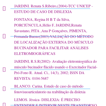
JARDINI. Renata S.Ribeiro,(2004)-TCC UNICEP -
ESTUDO DE CASO DE DISLEXIA
FONTANA, Regina H B T da Silva,
PORCIÚNCULA,Hélio F, JARDINI,Renata
Savastano, PITA ,Ana P Gonçalves, PIMENTA,
Fernanda Bueno(2003)-VALIAÇÃO DO MÉTODO
DE LOCALIZAÇÃO EXTERNA DO MÚSCULO
BUCINADOR PARA FACILITAR ANÁLISES
ELETROMIOGRÁFICAS
JARDINI, R.S.R(2002)- Avaliação eletromiográfica do
músculo bucinador flácido usando o Exercitador Facial-
Pró-Fono R. Atual. Ci., 14(3), 2002; ISSN DA
REVISTA: 0104-5687
BLANCO. Carina. Estudo de caso do método
fonovisuoarticulatorio na reabilitação da dislexia
LEMOS. Jéssica- DISLEXIA: É PRECISO
ENTENDER E INTERVIR NESTE TRANSTORNO