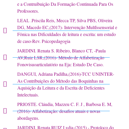
e a Contruibuição Da Formação Continuada Para Os
Professores.
LEAL .Priscila Reis, Mecca TP, Silva PBS, Oliveira
DG, Macedo EC,(2017)- Intervenção MultIssensorial e
Fônica nas Dificuldades de leitura e escrita: um estudo
de caso-Rev. Psicopedagogia
JARDINI. Renata S. Ribeiro, Blanco CT, -Paula
AV,Ruiz LSR,(2016)- Método de Alfabetização
Fonovisuoarticulatório na Eja: Estudo De Caso.
DANGUI, Adriana Padilha,(2016)-TCC UNINTER-
As Contribuições do Método das Boquinhas na
Aquisição da Leitura e da Escrita de Deficientes
Intelectuais.
PRIOSTE. Cláudia, Mazzeu C. F. J , Barbosa E. M,
(2016)- Alfabetização: desafios atuais e novas
abordagens.
JARDINI. Renata,RUIZ Lydia,(2015) - Protoloco do