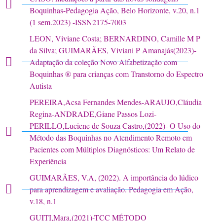
Boquinhas-Pedagogia Ação, Belo Horizonte, v.20, n.1
(1 sem.2023) -ISSN2175-7003
LEON, Viviane Costa; BERNARDINO, Camille M P
da Silva; GUIMARÃES, Viviani P Amanajás(2023)-
Adaptação da coleção Novo Alfabetização com
Boquinhas ® para crianças com Transtorno do Espectro
Autista
PEREIRA,Acsa Fernandes Mendes-ARAUJO,Cláudia
Regina-ANDRADE,Giane Passos Lozi-
PERILLO,Luciene de Souza Castro,(2022)- O Uso do
Método das Boquinhas no Atendimento Remoto em
Pacientes com Múltiplos Diagnósticos: Um Relato de
Experiência
GUIMARÃES, V.A, (2022). A importância do lúdico
para aprendizagem e avaliação. Pedagogia em Ação,
v.18, n.1
GUITI,Mara,(2021)-TCC MÉTODO